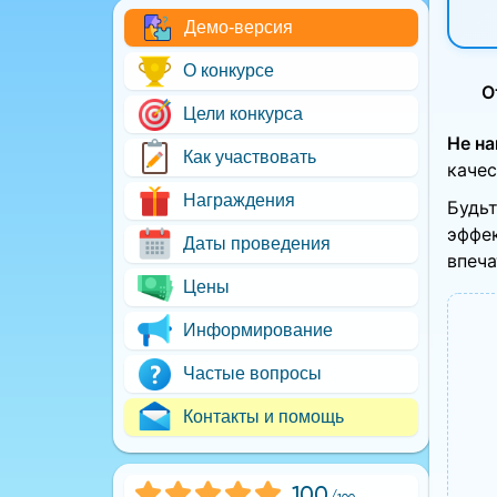
Демо-версия
О конкурсе
О
Цели конкурса
Не н
Как участвовать
качес
Награждения
Будьт
эффек
Даты проведения
впеча
Цены
Информирование
Частые вопросы
Контакты и помощь
100