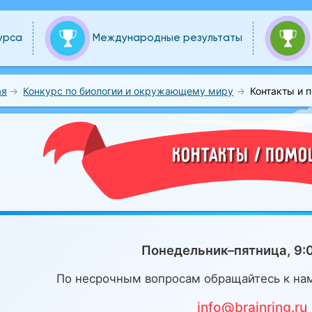
урса
Международные результаты
ая
Конкурс по биологии и окружающему миру
Контакты и 
КОНТАКТЫ / ПОМ
Понедельник–пятница, 9:
По несрочным вопросам обращайтесь к нам
info@brainring.ru