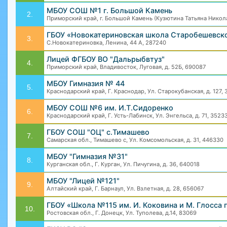
МБОУ СОШ №1 г. Большой Камень
2.
Приморский край, г. Большой Камень (Кузютина Татьяна Никол
ГБОУ «Новокатериновская школа Старобешевског
3.
С.Новокатериновка, Ленина, 44 А, 287240
Лицей ФГБОУ ВО "Дальрыбвтуз"
4.
Приморский край, Владивосток, Луговая, д. 52Б, 690087
МБОУ Гимназия № 44
5.
Краснодарский край, Г. Краснодар, Ул. Старокубанская, д. 127,
МБОУ СОШ №6 им. И.Т.Сидоренко
6.
Краснодарский край, Г. Усть-Лабинск, Ул. Энгельса, д. 71, 3523
ГБОУ СОШ "ОЦ" с.Тимашево
7.
Самарская обл., Тимашево с, Ул. Комсомольская, д. 31, 446330
МБОУ "Гимназия №31"
8.
Курганская обл., Г. Курган, Ул. Пичугина, д. 36, 640018
МБОУ "Лицей №121"
9.
Алтайский край, Г. Барнаул, Ул. Взлетная, д. 28, 656067
ГБОУ «Школа №115 им. И. Коковина и М. Глосса г
10.
Ростовская обл., Г. Донецк, Ул. Туполева, д.14, 83069