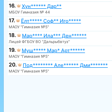
16.
Хун****** Дар**
МБОУ Гимназия № 44
17.
Ёлт***** Соф** Иго*****
МАОУ "Гимназия №5"
18.
Мар**** Ила*** Ден******
Лицей ФГБОУ ВО "Дальрыбвтуз"
19.
Муш***** Мар* Арт******
МАОУ "Гимназия №5"
20.
Под******** Але****** Дми*******
МАОУ "Гимназия №5"