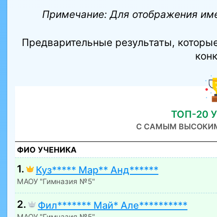
Примечание: Для отображения име
Предварительные результаты, которые
кон
ТОП-20 
С САМЫМ ВЫСОКИ
ФИО УЧЕНИКА
1.
Куз***** Мар** Анд******
МАОУ "Гимназия №5"
2.
Фил******* Май* Але**********
МАОУ "Гимназия №5"