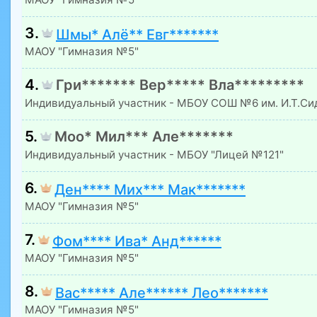
3.
Шмы* Алё** Евг*******
МАОУ "Гимназия №5"
4.
Гри******* Вер***** Вла*********
Индивидуальный участник - МБОУ СОШ №6 им. И.Т.Си
5.
Моо* Мил*** Але*******
Индивидуальный участник - МБОУ "Лицей №121"
6.
Ден**** Мих*** Мак*******
МАОУ "Гимназия №5"
7.
Фом**** Ива* Анд******
МАОУ "Гимназия №5"
8.
Вас***** Але****** Лео*******
МАОУ "Гимназия №5"